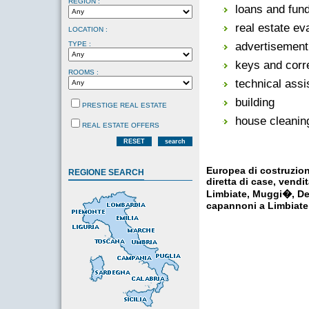
REGION :
loans and fun
real estate ev
LOCATION :
advertisement 
TYPE :
keys and cor
ROOMS :
technical ass
building
PRESTIGE REAL ESTATE
house cleanin
REAL ESTATE OFFERS
RESET
search
Europea di costruzion
REGIONE SEARCH
diretta di case, vendi
Limbiate, Muggi�, De
capannoni a Limbiate