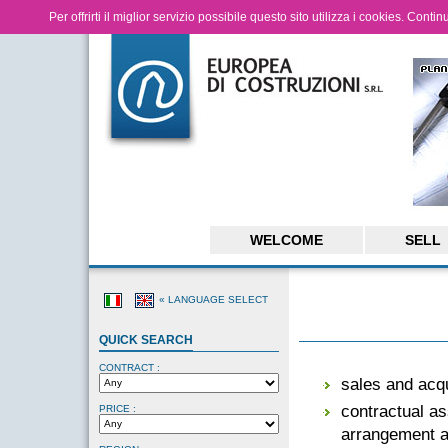
Per offrirti il miglior servizio possibile questo sito utilizza i cookies. Cont
WELCOME
SELL
« LANGUAGE SELECT
QUICK SEARCH
CONTRACT :
sales and acqu
contractual as
PRICE :
arrangement a